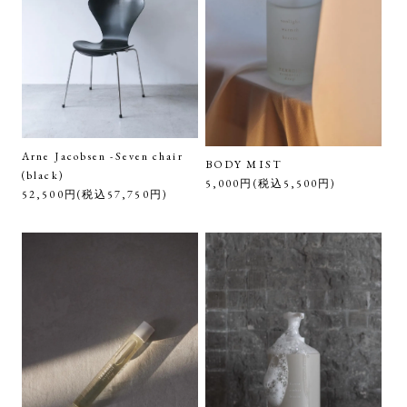
Arne Jacobsen -Seven chair
BODY MIST
(black)
5,000円(税込5,500円)
52,500円(税込57,750円)