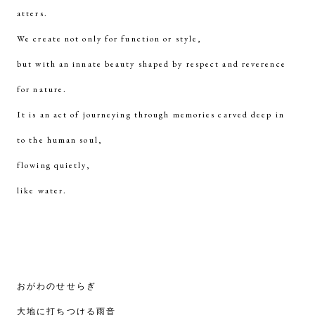
atters.
We create not only for function or style,
but with an innate beauty shaped by respect and reverence
for nature.
It is an act of journeying through memories carved deep in
to the human soul,
flowing quietly,
like water.
おがわのせせらぎ
大地に打ちつける雨音