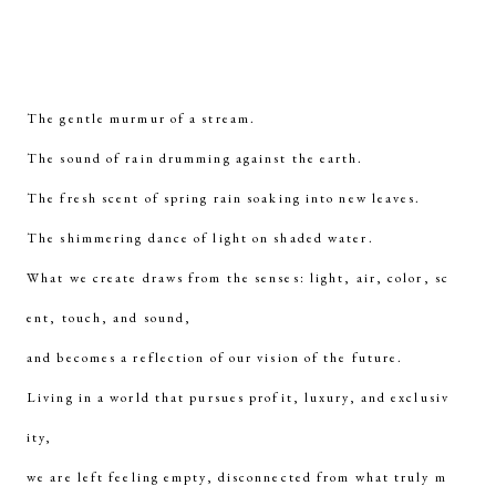
The gentle murmur of a stream.
The sound of rain drumming against the earth.
The fresh scent of spring rain soaking into new leaves.
The shimmering dance of light on shaded water.
What we create draws from the senses: light, air, color, sc
ent, touch, and sound,
and becomes a reflection of our vision of the future.
Living in a world that pursues profit, luxury, and exclusiv
ity,
we are left feeling empty, disconnected from what truly m