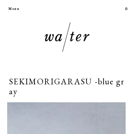
0
Menu
SEKIMORIGARASU -blue gr
ay