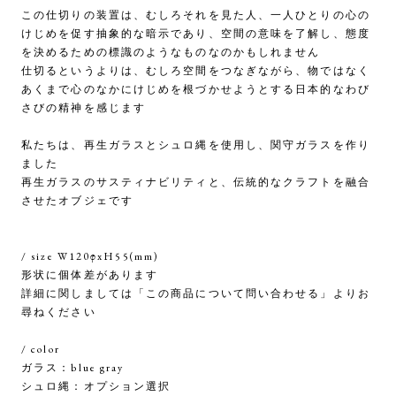
この仕切りの装置は、むしろそれを見た人、一人ひとりの心の
けじめを促す抽象的な暗示であり、空間の意味を了解し、態度
を決めるための標識のようなものなのかもしれません
仕切るというよりは、むしろ空間をつなぎながら、物ではなく
あくまで心のなかにけじめを根づかせようとする日本的なわび
さびの精神を感じます
私たちは、再生ガラスとシュロ縄を使用し、関守ガラスを作り
ました
再生ガラスのサスティナビリティと、伝統的なクラフトを融合
させたオブジェです
/ size W120φxH55(mm)
形状に個体差があります
詳細に関しましては「この商品について問い合わせる」よりお
尋ねください
/ color
ガラス：blue gray
シュロ縄：オプション選択