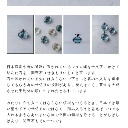
日本庭園や寺の通路に置かれているシュロ縄を十文字にかけて
結んだ石を、関守石（せきもりいし）と言います
石の置かれている先には入らないで下さいと客の出入りを遠慮
してもらう為の仕切りの役割があり、歴史は古く、茶道を大成
させた千利休の頃に生まれたとされています
みだりに立ち入ってはならない領域をつくるとき、日本では厚
い壁やドアで仕切るのではなく、踏み入ろうと思えばいつでも
入れるようなあいまいな物で空間の領域を分けることがしばし
ばあり、関守石もその一つです