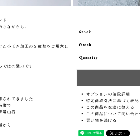
ンド
放ちながらも、
Stock
finish
けた小叩き加工の２種類をご用意し
Quantity
らではの魅力です
オプションの値段詳細
用されてきました
特定商取引法に基づく表記
特徴で
この商品を友達に教える
青竜山石
この商品について問い合わ
買い物を続ける
感から