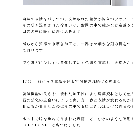
自然の表情を残しつつ、洗練された輪郭が際立つブックエ
その研ぎ澄まされた佇まいが、空間の中で確かな存在感を
日常の中に静かに溶け込みます
滑らかな質感の水磨き加工と、一部きめ細かな刻み目をつ
ております
使うほどに少しずつ変化していく色味や質感も、天然石な
1700 年前から兵庫県高砂市で採掘され続ける竜山石
調湿機能の良さや、優れた加工性により建築資材として使
石の酸化の度合いによって青、黄、赤と表情が変わるのが
私たちが着目したのはその中でもひときわ涼しげな青色の
水の中で時を重ねてうまれた表情、どこか氷のような透明
ICE STONE と名づけました