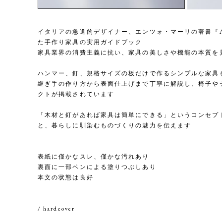
イタリアの急進的デザイナー、エンツォ・マーリの著書『Autopr
た手作り家具の実用ガイドブック
家具業界の消費主義に抗い、家具の美しさや機能の本質を
ハンマー、釘、規格サイズの板だけで作るシンプルな家具
継ぎ手の作り方から表面仕上げまで丁寧に解説し、椅子や
クトが掲載されています
「木材と釘があれば家具は簡単にできる」というコンセプ
と、暮らしに馴染むものづくりの魅力を伝えます
表紙に僅かなスレ、僅かな汚れあり
裏面に一部ペンによる塗りつぶしあり
本文の状態は良好
/ hardcover