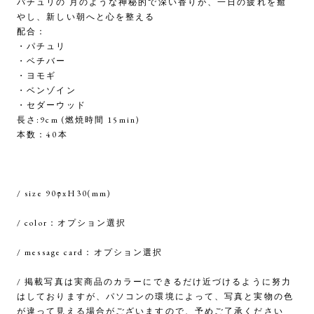
パチュリの 月のような神秘的で深い香りが、一日の疲れを癒
やし、新しい朝へと心を整える
配合：
・パチュリ
・ベチバー
・ヨモギ
・ベンゾイン
・セダーウッド
長さ:9cm (燃焼時間 15min)
本数：40本
/ size 90φxH30(mm)
/ color：オプション選択
/ message card：オプション選択
/ 掲載写真は実商品のカラーにできるだけ近づけるように努力
はしておりますが、パソコンの環境によって、写真と実物の色
が違って見える場合がございますので、予めご了承ください