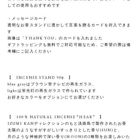
しての使用もおすすめです
・メッセージカード
透明なお香スタンドに透かして言葉を贈るカードを封入できま
す
画像は「THANK YOU」のカードを入れました
ギフトラッピングも無料でご対応可能なため、ご希望の際は備
考欄にご記入ください
【 INCENSE STAND 90φ 】
blue grayはブラウン管テレビの再生ガラス、
lightは蛍光灯の再生ガラスで作られています
お好きなカラーをオプションにてお選びください
【 100％ NATURAL INCENSE “HEAR” 】
IZUMI KANディレクションのもと淡路島で製作されたお香
太陽のようなすがすがしいすっきりとした香り(SUN)と、
月のような神秘的で深い香り(MOON)の2種類をお楽しみいた