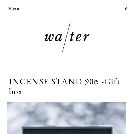
0
Menu
INCENSE STAND 90φ -Gift
box