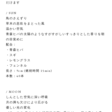
だけます
/ SUN
鳥のさえずり
草木の息吹をまとった風
温かい空気
青森ヒバの太陽のようなすがすがしいすっきりとした香りを朝
の目覚めに
配合：
・青森ヒバ
・スギ
・レモングラス
・フェンネル
長さ：9cm (燃焼時間 15min)
本数：40本
/ MOON
しんとした空気に深い呼吸
月の満ち欠けにより広がる
優しい光の変化