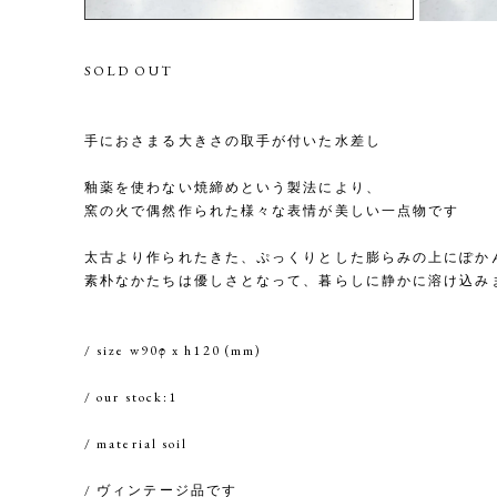
SOLD OUT
手におさまる大きさの取手が付いた水差し
釉薬を使わない焼締めという製法により、
窯の火で偶然作られた様々な表情が美しい一点物です
太古より作られたきた、ぷっくりとした膨らみの上にぽか
素朴なかたちは優しさとなって、暮らしに静かに溶け込み
/ size w90φ x h120 (mm)
/ our stock:1
/ material soil
/ ヴィンテージ品です