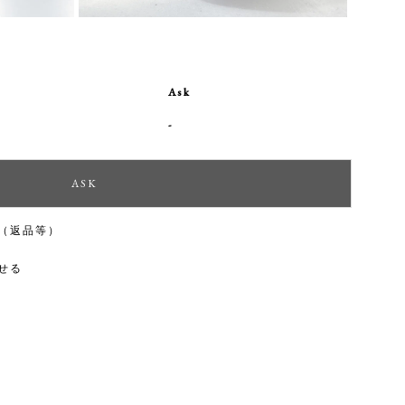
Ask
-
（返品等）
せる