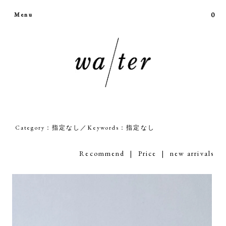
0
Menu
Category：指定なし／Keywords：指定なし
Recommend
|
Price
| new arrivals