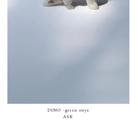
DINO -green onyx
ASK