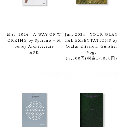
May. 2024 A WAY OF W
Jun. 2024 YOUR GLAC
ORKING by Sparano + M
IAL EXPECTATIONS by
ooney Architecture
Olafur Eliasson, Gunther
ASK
Vogt
15,500円(税込17,050円)