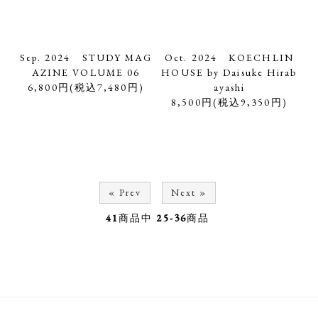
Sep. 2024 STUDY MAG
Oct. 2024 KOECHLIN
AZINE VOLUME 06
HOUSE by Daisuke Hirab
6,800円(税込7,480円)
ayashi
8,500円(税込9,350円)
« Prev
Next »
41
商品中
25-36
商品