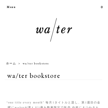
0
Menu
ホーム
>
wa/ter bookstore
wa/ter bookstore
“one title every month” 毎月1タイトルと題し、第1週目の金
曜にwa/terが選んだ1冊を数量限定で販売 自然にまつわるも