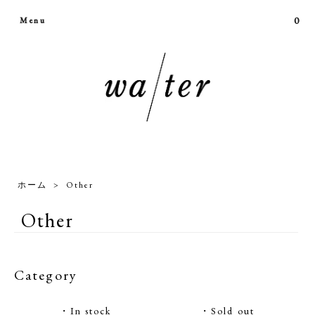
0
Menu
ホーム
>
Other
Other
Category
・In stock
・Sold out