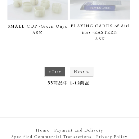
PLAYING CARDS of Airl
SMALL CUP -Green Onyx
ines -EASTERN
ASK
ASK
Next »
« Prev
33
商品中
1-12
商品
Home
Payment and Delivery
Specified Commercial Transactions
Privacy Policy