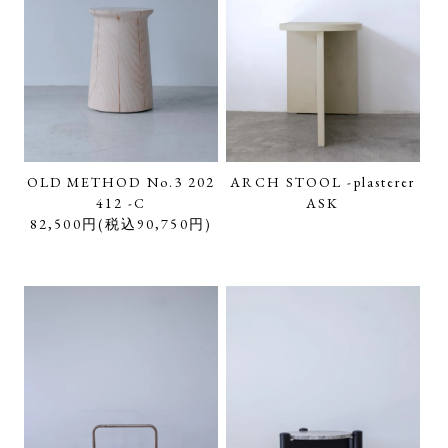
OLD METHOD No.3 202
ARCH STOOL -plasterer
412 -C
ASK
82,500円(税込90,750円)