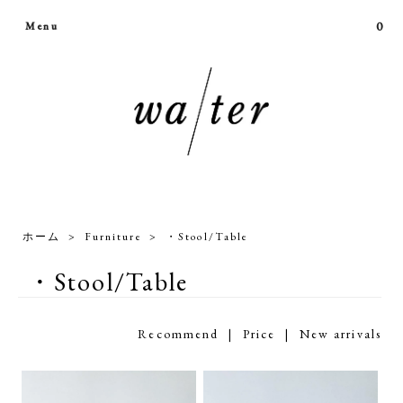
0
Menu
ホーム
>
Furniture
>
・Stool/Table
・Stool/Table
Recommend
|
Price
| New arrivals