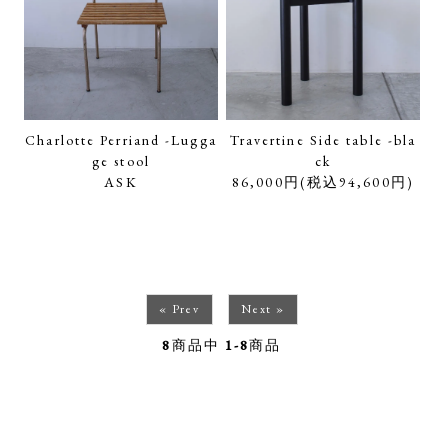
Charlotte Perriand -Lugga
Travertine Side table -bla
ge stool
ck
ASK
86,000円(税込94,600円)
« Prev
Next »
8
商品中
1-8
商品