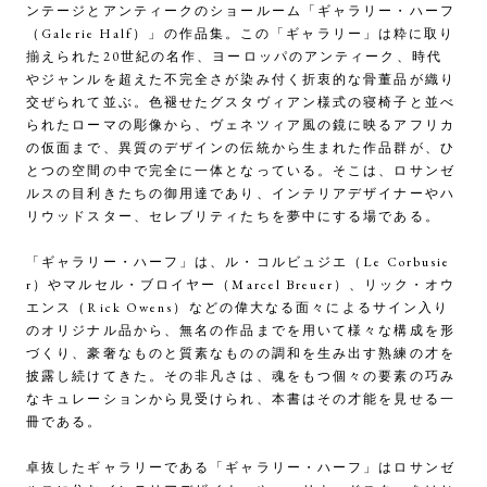
ンテージとアンティークのショールーム「ギャラリー・ハーフ
（Galerie Half）」の作品集。この「ギャラリー」は粋に取り
揃えられた20世紀の名作、ヨーロッパのアンティーク、時代
やジャンルを超えた不完全さが染み付く折衷的な骨董品が織り
交ぜられて並ぶ。色褪せたグスタヴィアン様式の寝椅子と並べ
られたローマの彫像から、ヴェネツィア風の鏡に映るアフリカ
の仮面まで、異質のデザインの伝統から生まれた作品群が、ひ
とつの空間の中で完全に一体となっている。そこは、ロサンゼ
ルスの目利きたちの御用達であり、インテリアデザイナーやハ
リウッドスター、セレブリティたちを夢中にする場である。
「ギャラリー・ハーフ」は、ル・コルビュジエ（Le Corbusie
r）やマルセル・ブロイヤー（Marcel Breuer）、リック・オウ
エンス（Rick Owens）などの偉大なる面々によるサイン入り
のオリジナル品から、無名の作品までを用いて様々な構成を形
づくり、豪奢なものと質素なものの調和を生み出す熟練の才を
披露し続けてきた。その非凡さは、魂をもつ個々の要素の巧み
なキュレーションから見受けられ、本書はその才能を見せる一
冊である。
卓抜したギャラリーである「ギャラリー・ハーフ」はロサンゼ