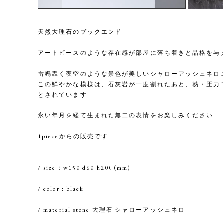
天然大理石のブックエンド
アートピースのような存在感が部屋に落ち着きと品格を与
雷鳴轟く夜空のような景色が美しいシャローアッシュネロ
この鮮やかな模様は、石灰岩が一度割れたあと、熱・圧力
とされています
永い年月を経て生まれた無二の表情をお楽しみください
1pieceからの販売です
/ size：w150 d60 h200 (mm)
/ color : black
/ material stone 大理石 シャローアッシュネロ