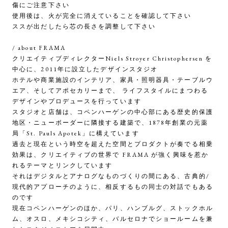
傷にご注意下さい
使用後は、火が完全に消えていることを確認して下さい
ススが出だしたら芯の長さを調整して下さい
/ about FRAMA
クリエイティブディレクターNiels Stroyer Christophersen を
中心に、2011年に設立したデザインスタジオ
ホテルや商業施設のインテリア、家具・照明器具・テーブルウ
エア、そしてアポセカリーまで、 ライフスタイルにまつわる
デザインやプロデュースを行っています
スタジオと店舗は、コペンハーゲンの中心部にある歴史的保護
地区・ニューボーダーに隣接する建築で、1878年創業の元薬
局「St. Pauls Apotek」に構えています
過去と現在という時空を超えた空間とプロダクトが奏でる相乗
効果は、クリエイティブの世界で FRAMA が強く興味を惹か
れるテーマとリンクしています
それはデジタルとアナログなものづくりの間にある、古典的/
現代的アプローチのように、相反するもの同士の対話でもある
のです
現在コペンハーゲンのほか、パリ、ハンブルグ、ストックホル
ム、オスロ、メキシコシティ、バルセロナでショールームを兼