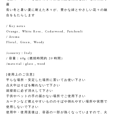
霧
長い冬と暑い夏に耐えた木々が、豊かな緑とやさしい花々の融
合をもたらします
/ Key notes
Orange、White Rose、Cedarwood、Patchouli
/ Aroma
Floral、Green、Woody
/country：Italy
/ 容量：60g（燃焼時間約 20 時間）
/material：glass , wood
[使用上のご注意]
平らな場所・安定した場所に置いてお使い下さい
点火中はそばを離れないで下さい
就寝前に必ず消火して下さい
子供やペットの手の届かない場所でご使用下さい
カーテンなど燃えやすいもののそばや倒れやすい場所や状態で
使用しないで下さい
使用中・使用直後は、容器の一部が熱くなっていますので、火