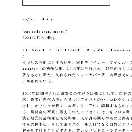
wa/ter bookstore
"one title every month”
2024/2月の1冊は、
THINGS THAT GO TOGETHER by Michael Anastassi
/
イギリスを拠点とする照明、家具デザイナー、マイケル・アナスタ
assiades）の初作品集。2019年に刊行され、好評のう
版をもとに新たに制作されたソフトカバー版。内容はその
アルされている。
2019年に開催された展覧会の作品を出発点として、自身
求。作者が自然の中から見つけてきたものや、コレクショ
され、オブジェが描く「星座」と「互いに調和するもの」
る。展覧会の写真に添えられたエッセイには、キプロス島
境と地元の芸術家たちの影響、人が身の回りのものと共有
作者の探求心、そして形とスケールだけでなく自然とデザ
解を見て取ることができる。アレッサンドロ・ラボッティーニ（Ale