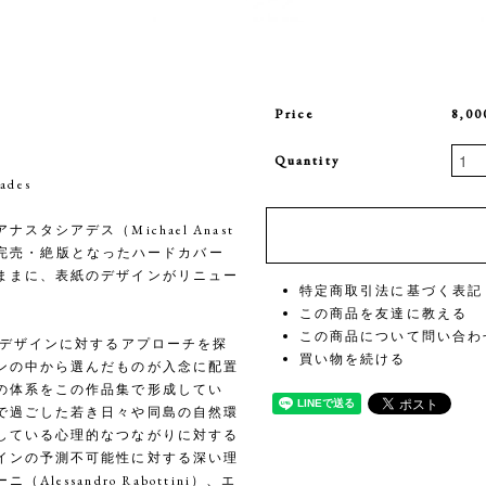
Price
8,0
Quantity
ades
シアデス（Michael Anast
ちに完売・絶版となったハードカバー
ままに、表紙のデザインがリニュー
特定商取引法に基づく表記
この商品を友達に教える
この商品について問い合わ
のデザインに対するアプローチを探
買い物を続ける
ンの中から選んだものが入念に配置
の体系をこの作品集で形成してい
で過ごした若き日々や同島の自然環
している心理的なつながりに対する
インの予測不可能性に対する深い理
ssandro Rabottini）、エ