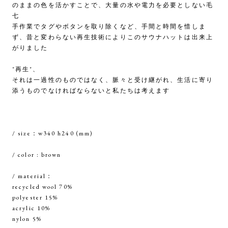
のままの色を活かすことで、大量の水や電力を必要としない毛
七
手作業でタグやボタンを取り除くなど、手間と時間を惜しま
ず、昔と変わらない再生技術によりこのサウナハットは出来上
がりました
"再生"、
それは一過性のものではなく、脈々と受け継がれ、生活に寄り
添うものでなければならないと私たちは考えます
/ size：w340 h240 (mm)
/ color : brown
/ material：
recycled wool 70%
polyester 15%
acrylic 10%
nylon 5%