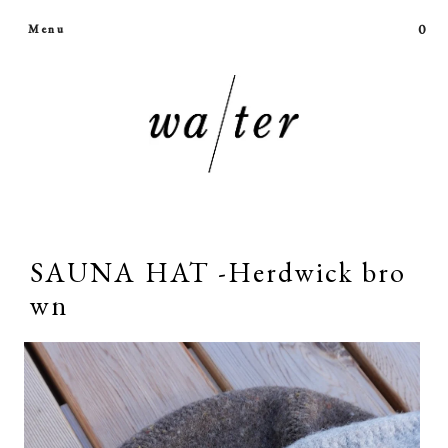
0
Menu
SAUNA HAT -Herdwick bro
wn