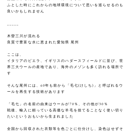
ふとした時にこれからの地球環境について思いを巡らせるのも
良いかもしれません
_____
木曽三川が流れる
良質で豊富な水に恵まれた愛知県 尾州
ここは、
イタリアのビエラ、イギリスのハダースフィールドに並び、世
界三大ウールの産地であり、海外のメゾンも多く訪れる場所で
す
そんな尾州には、60年も前から「毛七(けしち)」と呼ばれるウ
ールを再生する技術があります
「毛七」の名前の由来はウールが70％、その他が30％
戦後、輸入に頼っている高価な羊毛を捨てることなく使い切り
たいというおもいから生まれました
全国から回収された衣類等を色ごとに仕分けし、染色はせずそ