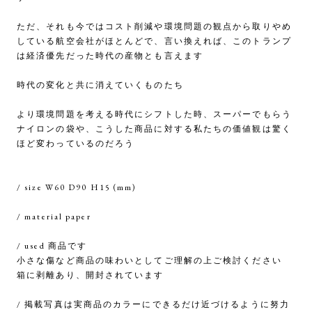
ただ、それも今ではコスト削減や環境問題の観点から取りやめ
している航空会社がほとんどで、言い換えれば、このトランプ
は経済優先だった時代の産物とも言えます
時代の変化と共に消えていくものたち
より環境問題を考える時代にシフトした時、スーパーでもらう
ナイロンの袋や、こうした商品に対する私たちの価値観は驚く
ほど変わっているのだろう
/ size W60 D90 H15 (mm)
/ material paper
/ used 商品です
小さな傷など商品の味わいとしてご理解の上ご検討ください
箱に剥離あり、開封されています
/ 掲載写真は実商品のカラーにできるだけ近づけるように努力