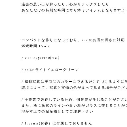
過去の思い出が蘇ったり、心がリラックスしたり
あなただけの特別な時間に寄り添うアイテムとなりますよ
コンパクトな作りになっており、9cmのお香の長さに対応
燃焼時間 15min
/ size 75φxH30(mm)
/ color ライトイエローグリーン
/ 掲載写真は実商品のカラーにできるだけ近づけるように
環境によって、写真と実物の色が違って見える場合がござ
/ 手作業で製作しているため、個体差が生じることがござい
また、稀に筋状のラインや白い粒がガラスに交じることが
溶かす上での副産物としてご理解下さい
/ Incense(お香）は付属しておりません