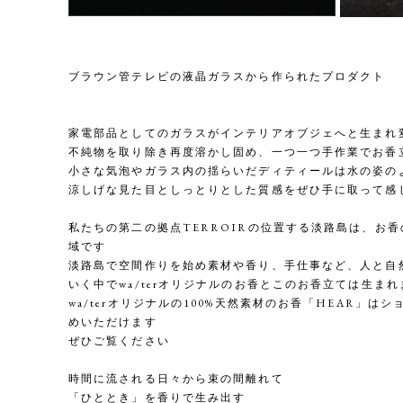
ブラウン管テレビの液晶ガラスから作られたプロダクト
家電部品としてのガラスがインテリアオブジェへと生まれ
不純物を取り除き再度溶かし固め、一つ一つ手作業でお香
小さな気泡やガラス内の揺らいだディティールは水の姿の
涼しげな見た目としっとりとした質感をぜひ手に取って感
私たちの第二の拠点TERROIRの位置する淡路島は、お香
域です
淡路島で空間作りを始め素材や香り、手仕事など、人と自
いく中でwa/terオリジナルのお香とこのお香立ては生まれ
wa/terオリジナルの100%天然素材のお香「HEAR」はシ
めいただけます
ぜひご覧ください
時間に流される日々から束の間離れて
「ひととき」を香りで生み出す