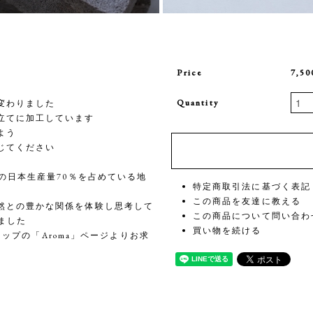
Price
7,5
Quantity
変わりました
立てに加工しています
よう
じてください
の日本生産量70％を占めている地
特定商取引法に基づく表記
この商品を友達に教える
然との豊かな関係を体験し思考して
この商品について問い合わ
ました
買い物を続ける
ョップの「Aroma」ページよりお求