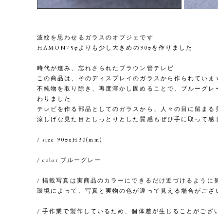
波紋を思わせるガラスのオブジェです
HAMON75φよりも少し大きめの90φを作りました
時代が進み、忘れさられたブラウン管テレビ
この商品は、そのディスプレイのガラスから作られていま
不純物を取り除き、再度溶かし固めることで、ブルーグレ
わりました
テレビを作る部品としてのガラスから、人々の目に留まる
涼しげな見た目としっとりとした質感もぜひ手に取って感
/ size 90φxH30(mm)
/ color ブルーグレー
/ 掲載写真は実商品のカラーにできるだけ近づけるように
環境によって、写真と実物の色が違って見える場合がござ
/ 手作業で製作しているため、個体差が生じることがござ