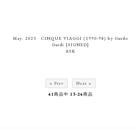
May. 2023 CINQUE VIAGGI (1990-98) by Guido
Guidi [SIGNED]
ASK
« Prev
Next »
41
商品中
13-24
商品