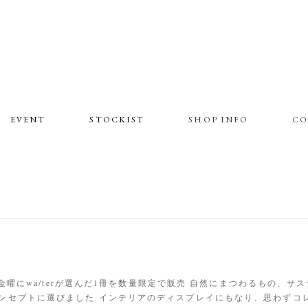
EVENT
STOCKIST
SHOP INFO
CO
題し、第1週目の金曜にwa/terが選んだ1冊を数量限定で販売 自然にまつわ
ンセプトに選びました インテリアのディスプレイにもなり、思わずコ