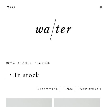
0
Menu
ホーム
>
Art
>
・In stock
・In stock
Recommend |
Price
|
New arrivals