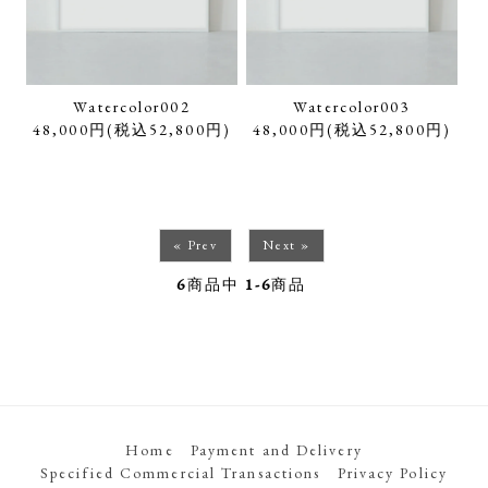
Watercolor002
Watercolor003
48,000円(税込52,800円)
48,000円(税込52,800円)
« Prev
Next »
6
商品中
1-6
商品
Home
Payment and Delivery
Specified Commercial Transactions
Privacy Policy