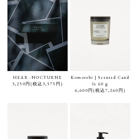
HEAR -NOCTURNE
Komorebi | Scented Cand
3,250円(税込3,575円)
le 60 g
6,600円(税込7,260円)