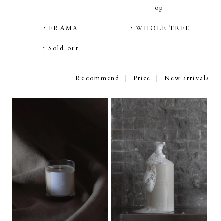
op
・FRAMA
・WHOLE TREE
・Sold out
Recommend
|
Price
| New arrivals