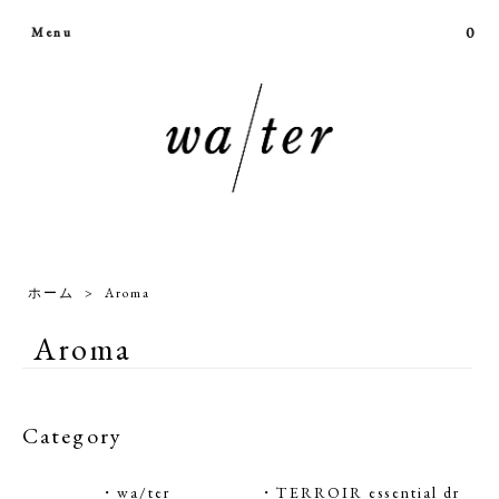
0
Menu
ホーム
>
Aroma
Aroma
Category
・wa/ter
・TERROIR essential dr